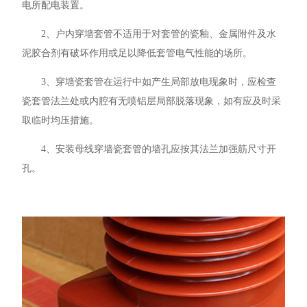
电所配电装置。
2、户内穿墙套管不适用于对套管的瓷釉、金属附件及水
泥胶合剂有破坏作用或足以降低套管电气性能的场所。
3、穿墙瓷套管在运行中如产生局部放电现象时，应检查
瓷套管法兰处或内腔有无喷铝层局部脱落现象，如有应及时采
取临时均压措施。
4、安装母线穿墙瓷套管的墙孔应按其法兰加强筋尺寸开
孔。