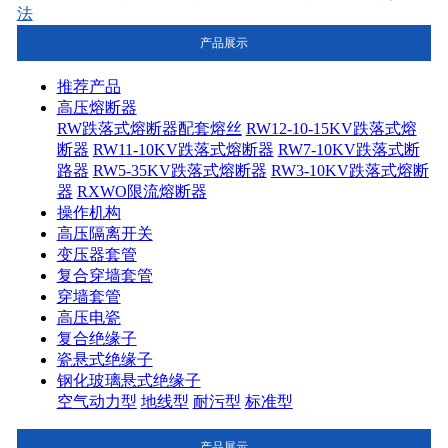
法
产品展示
推荐产品
高压熔断器
RW跌落式熔断器配套熔丝
RW12-10-15KV跌落式熔
断器
RW11-10KV跌落式熔断器
RW7-10KV跌落式断
路器
RW5-35KV跌落式熔断器
RW3-10KV跌落式熔断
器
RXWO限流熔断器
操作机构
高压隔离开关
变压器套管
复合穿墙套管
穿墙套管
高压电瓷
复合绝缘子
瓷悬式绝缘子
钢化玻璃悬式绝缘子
空气动力型
地线型
耐污型
标准型
产品展示