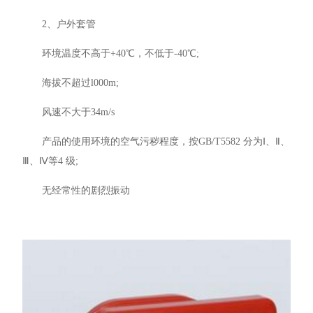
2、户外套管
环境温度不高于+40℃，不低于-40℃;
海拔不超过l000m;
风速不大于34m/s
产品的使用环境的空气污秽程度，按GB/T5582 分为Ⅰ、Ⅱ、
Ⅲ、Ⅳ等4 级;
无经常性的剧烈振动