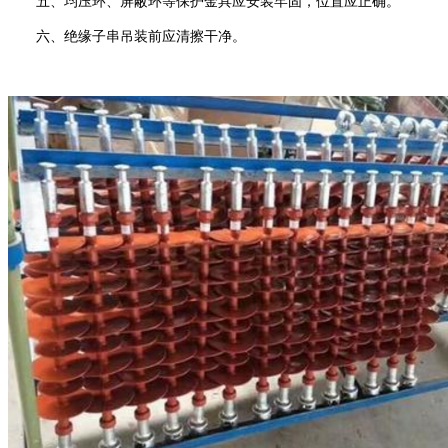
五、均压环、屏蔽环等保护金具应安装牢固，位置应正确。
六、绝缘子串吊装前应清擦干净。