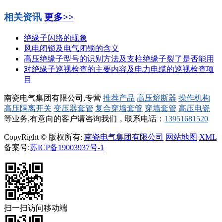
相关资讯
更多>>
绝缘子闪络的现象
风电闭锁及电气闭锁的含义
高压绝缘子型号的识别方法及支柱绝缘子裂了是否能用
对绝缘子巡视检查的主要内容及电力电缆的巡视检查项
目
南瓷电气集团有限公司,专营
推荐产品
高压熔断器
操作机构
高压隔离开关
变压器套管
复合穿墙套管
穿墙套管
高压电瓷
等业务,有意向的客户请咨询我们，联系电话：
13951681520
CopyRight © 版权所有:
南瓷电气集团有限公司
网站地图
XML
备案号:
苏ICP备19003937号-1
扫一扫访问移动端