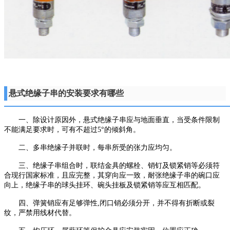
悬式绝缘子串的安装要求有哪些
一、除设计原因外，悬式绝缘子串应与地面垂直，当受条件限制
不能满足要求时，可有不超过5°的倾斜角。
二、多串绝缘子并联时，每串所受的张力应均匀。
三、绝缘子串组合时，联结金具的螺栓、销钉及锁紧销等必须符
合现行国家标准，且应完整，其穿向应一致，耐张绝缘子串的碗口应
向上，绝缘子串的球头挂环、碗头挂板及锁紧销等应互相匹配。
四、弹簧销应有足够弹性,闭口销必须分开，并不得有折断或裂
纹，严禁用线材代替。