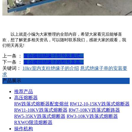
以上就是小编为大家整理的全部内容，希望大家看完后能够喜
欢，想了解更多相关资讯，可以随时联系我们，感谢大家的观看，我
们明天再见!
上一条 ：
复合横担绝缘子型号及悬式...
下一条 ：
复合横担绝缘子的型号及高...
关键词：
10kv室内支柱绝缘子的介绍
悬式绝缘子串的安装要
求
产品展示
推荐产品
高压熔断器
RW跌落式熔断器配套熔丝
RW12-10-15KV跌落式熔断器
RW11-10KV跌落式熔断器
RW7-10KV跌落式断路器
RW5-35KV跌落式熔断器
RW3-10KV跌落式熔断器
RXWO限流熔断器
操作机构