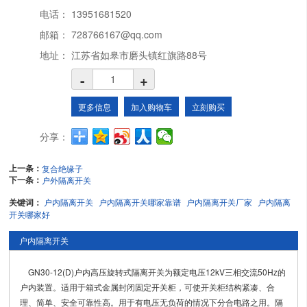
电话：
13951681520
邮箱：
728766167@qq.com
地址：
江苏省如皋市磨头镇红旗路88号
-
+
更多信息
加入购物车
立刻购买
分享：
上一条：
复合绝缘子
下一条：
户外隔离开关
关键词：
户内隔离开关
户内隔离开关哪家靠谱
户内隔离开关厂家
户内隔离
开关哪家好
户内隔离开关
GN30-12(D)户内高压旋转式隔离开关为额定电压12kV三相交流50Hz的
户内装置。适用于箱式金属封闭固定开关柜，可使开关柜结构紧凑、合
理、简单、安全可靠性高。用于有电压无负荷的情况下分合电路之用。隔