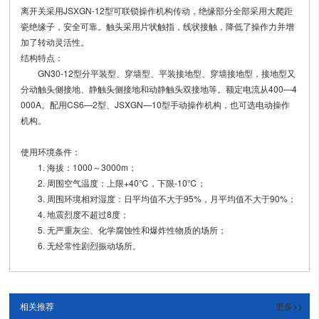
离开关采用JSXGN-12型可联锁操作机构传动，绝缘部分全部采用大爬距
瓷绝缘子，安全可靠。触头采用片状触指，线状接触，降低了操作力并增
加了转动灵活性。
结构特点：
GN30-12型分平装型、穿墙型、平装接地型、穿墙接地型，接地型又
分动触头侧接地、静触头侧接地和动静触头双接地等。额定电流从400—4
000A。配用CS6—2型、JSXGN—10型手动操作机构，也可选电动操作
机构。
使用环境条件：
1. 海拔：1000～3000m；
2. 周围空气温度：上限+40℃，下限-10℃；
3. 周围环境相对湿度：日平均值不大于95%，月平均值不大于90%；
4. 地震烈度不超过8度；
5. 无严重灰尘、化学腐蚀性和爆炸性物质的场所；
6. 无经常性剧烈振动场所。
相关推荐
更多>>