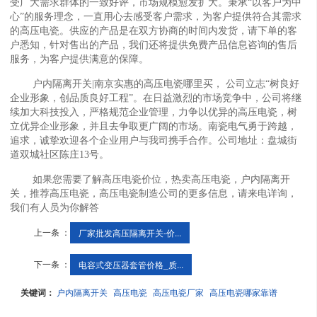
受广大需求群体的一致好评，市场规模愈发扩大。秉承“以客户为中
心”的服务理念，一直用心去感受客户需求，为客户提供符合其需求
的高压电瓷。供应的产品是在双方协商的时间内发货，请下单的客
户悉知，针对售出的产品，我们还将提供免费产品信息咨询的售后
服务，为客户提供满意的保障。
户内隔离开关|南京实惠的高压电瓷哪里买， 公司立志“树良好
企业形象，创品质良好工程”。在日益激烈的市场竞争中，公司将继
续加大科技投入，严格规范企业管理，力争以优异的高压电瓷，树
立优异企业形象，并且去争取更广阔的市场。南瓷电气勇于跨越，
追求，诚挚欢迎各个企业用户与我司携手合作。公司地址：盘城街
道双城社区陈庄13号。
如果您需要了解高压电瓷价位，热卖高压电瓷，户内隔离开
关，推荐高压电瓷，高压电瓷制造公司的更多信息，请来电详询，
我们有人员为你解答
上一条 ：
厂家批发高压隔离开关-价...
下一条 ：
电容式变压器套管价格_质...
关键词：
户内隔离开关
高压电瓷
高压电瓷厂家
高压电瓷哪家靠谱