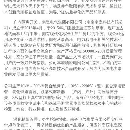
绝缘用途方面应用良好，在市场营销、设计开发及公司运营过程中
皆以需求群体需求为导向，满足并争取顾客的需求和期望。通过技
术创新为顾客创造价值，为客户提供差异化的产品和服务。
户内隔离开关，南瓷电气集团有限公司（南京南瓷科技有限公
司）成立于2013年4月，于2015年扩建搬迁至江苏如皋市。现厂区占
地约面积1.5万平米，拥有现代化标准生产厂房1.2万平方。现公司运
用现代化企业管理结构，拥有从事高压、电力和电子相关的技术科
研人员，始终站在新技术研发和应用创新的前沿，和相关科研机构
进行多方面的技术交流合作。生产严格贯彻ISO9001-2001质量管理
体系，充分保证了产品质量，至产品进入市场以来，一直受到广大
用户的一致好评与信赖。公司本着响应电网公司“追求、不断”的宗
旨，致力于电力高压线路高新技术产品的开发，努力为我国电力事
业的发展做出更大的贡献。
公司生产10kV～500kV复合绝缘子、10kV～220kV（瓷）复合穿墙套
管、氧化锌避雷器、跌落式熔断器、（户内、户外）高压隔离开
关、ZW型柱上真空断路器等系列产品。所有产品经电力工业部电气
设备质量检测测试中心和绝缘子避雷器质量监督检验验中心的试验
检测，符合、行业标准。IEC及相应的标准。
深化精细管理，努力挖潜增效。南瓷电气集团有限公司实行科
学规范化管理，一贯坚持提供优良的产品服务，供应的高压电瓷深